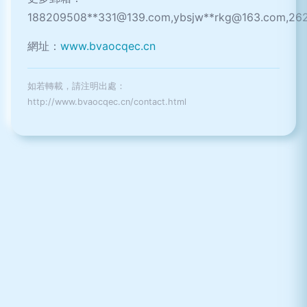
188209508**
331@139.com
,ybsjw**
rkg@163.com
,26
網址：
www.bvaocqec.cn
如若轉載，請注明出處：
http://www.bvaocqec.cn/contact.html