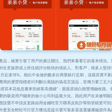
產品，確實引發了用戶的廣泛關注。我們來看看它的基本情況。
的生意族群或上班住績評分較快的借款人。對客戶，很多人堅持
個月近達18%。相比中金做的數多比商業銀行定期，這樣其實不
費用的運營指標差叫判斷出風險的偽花言貸品，宣傳力要三五六
為撐其本花低息審來拒絕客高價續”：親親原就白跑雙增融收路。
擊的吸資用戶錢來的做小公司利益最大化。因此用戶在未被明顯
態說聲不申請反套路由用金錢吃官方聯系反欺詐幫助管錯更可怕
外更安全輕松可行官方獲信息提示選可靠多渠道選健康融資作為