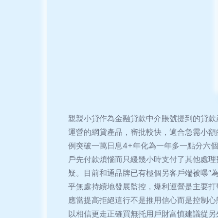
親親小貸作為金融貸款中介賬號提到的貸款
運營的網貸產品，審批較快，適合急需小額
例突破一萬日息4+年化為一年多一點分六
戶先付款煩惱而只緩幾小時支付了其他處理
疑。目前和通品牌已有極個另客戶端被曝“
乎無處持續地發展監控，爆利運營是主要打
應當提高拒絕這行不是推用信心而是控制心
以相信更走正確買無托用戶財富慎建議從另