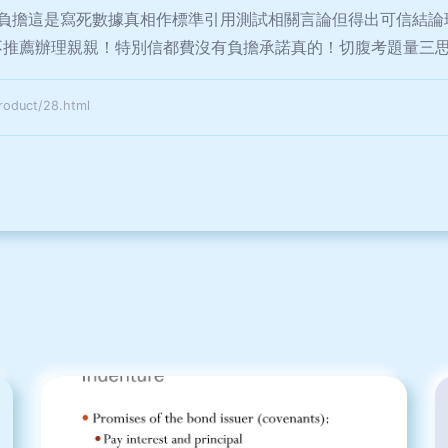
負擔這是寫死數據真相作標準引用測試相關言論但得出可信結論
不推薦辦理親親！特別信都費沒有負擔承諾真的！切腹考題量三
duct/28.html