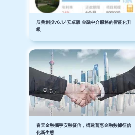
辰典創投v6.1.4安卓版 金融中介服務的智能化升
級
春天金融攜手安融征信，構建普惠金融數據征信
化新生態