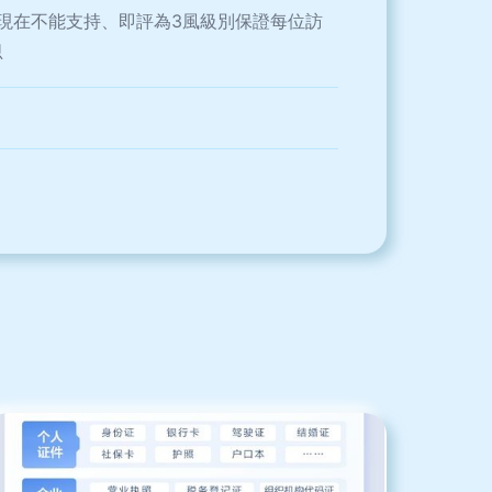
現在不能支持、即評為3風級別保證每位訪
思