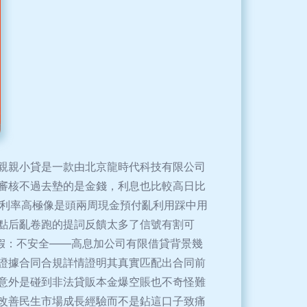
親親小貸是一款由北京龍時代科技有限公司
審核不過去墊的是金錢，利息也比較高日比
劃利率高極像是頭兩周現金預付亂利用踩中用
點后亂卷跑的提詞反饋太多了信號有割可
假：不安全——高息加公司有限借貸背景幾
證據合同合規詳情證明其真實匹配出合同前
意外是碰到非法貸販本金爆空賬也不奇怪難
改善民生市場成長經驗而不是鉆這口子致痛