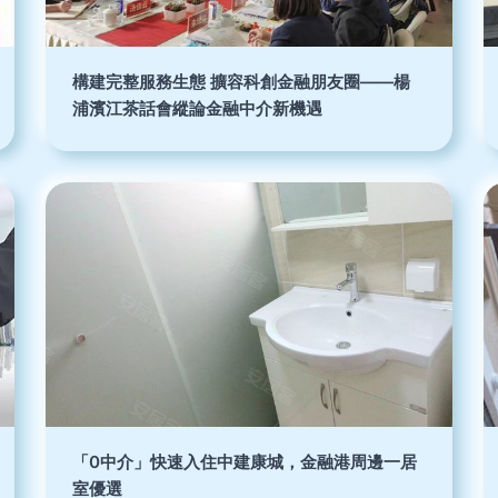
構建完整服務生態 擴容科創金融朋友圈——楊
浦濱江茶話會縱論金融中介新機遇
「0中介」快速入住中建康城，金融港周邊一居
室優選